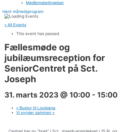
Medlemsbetingelser
Hent månedsprogram
« All Events
This event has passed.
Fællesmøde og
jubilæumsreception for
SeniorCentret på Sct.
Joseph
31. marts 2023 @ 10:00
-
15:00
«
Bustur til Louisiana
Vi synger sammen
»
Centret har nu ”boet” i Sct. Joseph-komplekset i 15 år, og