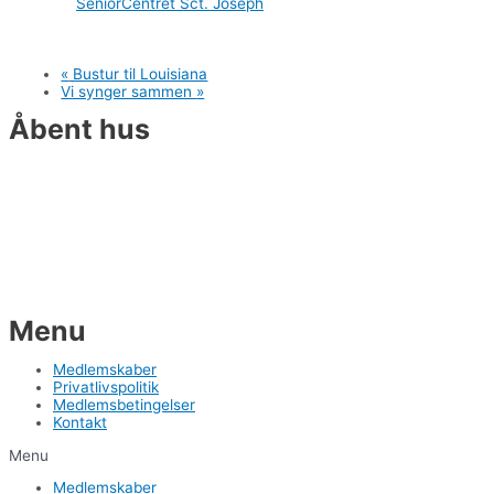
SeniorCentret Sct. Joseph
«
Bustur til Louisiana
Vi synger sammen
»
Åbent hus
Vi holder åbent hus den første tirsdag i
hver måned kl. 10:00 –
11:00. Kom og hør om alt
det, du kan blive en del af. Vi byder på
morgenkaffe og rundvisning. Ingen tilmelding –
alle er velkomne.
Menu
Medlemskaber
Privatlivspolitik
Medlemsbetingelser
Kontakt
Menu
Medlemskaber