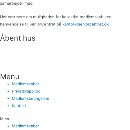
samarbejder med.
Hør nærmere om muligheden for kollektivt medlemskab ved
henvendelse til SeniorCentret på
kontor@seniorcentret.dk
.
Åbent hus
Vi holder åbent hus den første tirsdag i hver måned
kl. 10:00 –
11:00. Kom og hør om alt det, du kan
blive en del af. Vi byder på morgenkaffe og
rundvisning. Ingen tilmelding – alle er velkomne.
Menu
Medlemskaber
Privatlivspolitik
Medlemsbetingelser
Kontakt
Menu
Medlemskaber