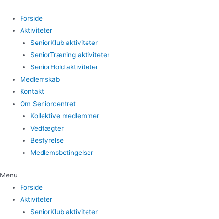
Gå
til
Forside
indholdet
Aktiviteter
SeniorKlub aktiviteter
SeniorTræning aktiviteter
SeniorHold aktiviteter
Medlemskab
Kontakt
Om Seniorcentret
Kollektive medlemmer
Vedtægter
Bestyrelse
Medlemsbetingelser
Menu
Forside
Aktiviteter
SeniorKlub aktiviteter