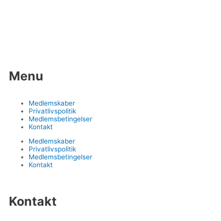
hver måned kl. 10:00 –
11:00. Kom og hør om
alt det, du kan blive en del af. Vi byder på
morgenkaffe og rundvisning. Ingen tilmelding
– alle er velkomne.
Menu
Medlemskaber
Privatlivspolitik
Medlemsbetingelser
Kontakt
Medlemskaber
Privatlivspolitik
Medlemsbetingelser
Kontakt
Kontakt