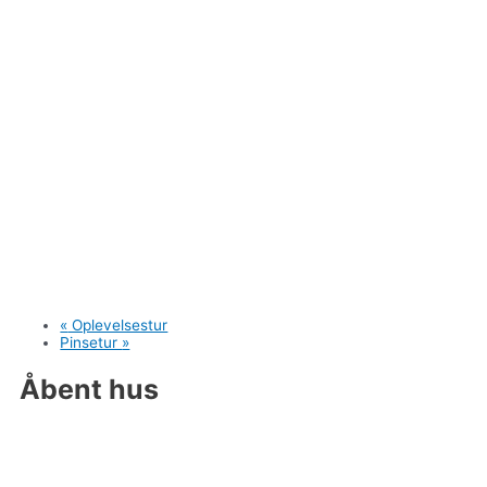
«
Oplevelsestur
Pinsetur
»
Åbent hus
Vi holder åbent hus den første tirsdag i